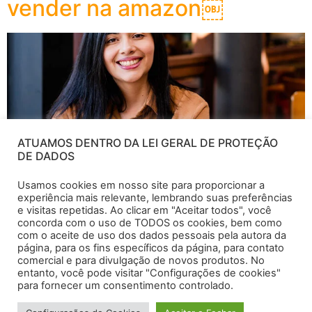
vender na amazon￼
ATUAMOS DENTRO DA LEI GERAL DE PROTEÇÃO
DE DADOS
Usamos cookies em nosso site para proporcionar a
experiência mais relevante, lembrando suas preferências
e visitas repetidas. Ao clicar em "Aceitar todos", você
concorda com o uso de TODOS os cookies, bem como
com o aceite de uso dos dados pessoais pela autora da
página, para os fins específicos da página, para contato
Neste artigo ensino o passo a passo para cadastrar
comercial e para divulgação de novos produtos. No
produtos para vender na amazon
entanto, você pode visitar "Configurações de cookies"
para fornecer um consentimento controlado.
Treinamento Do Zero ao Avançado