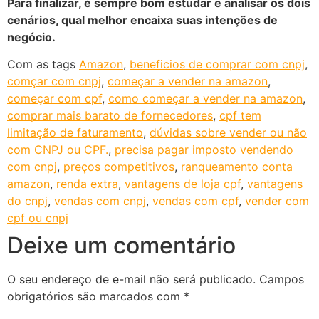
Para finalizar, é sempre bom estudar e analisar os dois
cenários, qual melhor encaixa suas intenções de
negócio.
Com as tags
Amazon
,
beneficios de comprar com cnpj
,
comçar com cnpj
,
começar a vender na amazon
,
começar com cpf
,
como começar a vender na amazon
,
comprar mais barato de fornecedores
,
cpf tem
limitação de faturamento
,
dúvidas sobre vender ou não
com CNPJ ou CPF.
,
precisa pagar imposto vendendo
com cnpj
,
preços competitivos
,
ranqueamento conta
amazon
,
renda extra
,
vantagens de loja cpf
,
vantagens
do cnpj
,
vendas com cnpj
,
vendas com cpf
,
vender com
cpf ou cnpj
Deixe um comentário
O seu endereço de e-mail não será publicado.
Campos
obrigatórios são marcados com
*