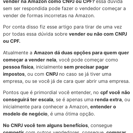
vender na Amazon como CNPJ ou CPF?
essa dúvida
sem ser respondida pode fazer o vendedor começar a
vender de formas incorretas na Amazon.
Por conta disso fiz esse artigo para tirar de uma vez
por todas essa dúvida sobre
vender ou não com CNPJ
ou CPF.
Atualmente a
Amazon dá duas opções para quem quer
começar a vender nela
, você pode começar como
pessoa física
, inicialmente
sem precisar pagar
impostos
, ou com
CNPJ
no caso se já tiver uma
empresa, ou se você já de cara quer abrir uma empresa.
Pontos que é primordial você entender, no
cpf você não
conseguirá ter escala
, se é apenas uma
renda extra
, ou
inicialmente para conhecer a Amazon,
entender o
modelo de negócio
, é uma ótima opção.
No CNPJ você tem alguns benefícios
, consegue
competir
com outros vendedores, consegue
comprar