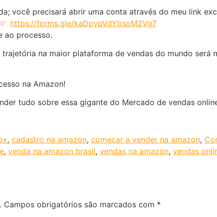
; você precisará abrir uma conta através do meu link exc
https://forms.gle/kaDpypVdYbsoM2Vg7
e ao processo.
trajetória na maior plataforma de vendas do mundo será 
ucesso na Amazon!
nder tudo sobre essa gigante do Mercado de vendas online
ox
,
cadastro na amazon
,
começar a vender na amazon
,
Com
e
,
venda na amazon brasil
,
vendas na amazon
,
vendas onli
.
Campos obrigatórios são marcados com
*