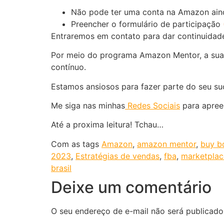
Não pode ter uma conta na Amazon ainda
Preencher o formulário de participação
Entraremos em contato para dar continuidad
Por meio do programa Amazon Mentor, a sua 
contínuo.
Estamos ansiosos para fazer parte do seu s
Me siga nas minhas
Redes Sociais
para apree
Até a proxima leitura! Tchau…
Com as tags
Amazon
,
amazon mentor
,
buy b
2023
,
Estratégias de vendas
,
fba
,
marketplac
brasil
Deixe um comentário
O seu endereço de e-mail não será publicado