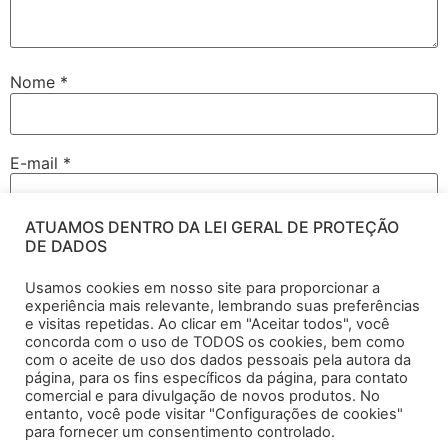
Nome
*
E-mail
*
ATUAMOS DENTRO DA LEI GERAL DE PROTEÇÃO
Site
DE DADOS
Usamos cookies em nosso site para proporcionar a
experiência mais relevante, lembrando suas preferências
e visitas repetidas. Ao clicar em "Aceitar todos", você
Salvar meus dados neste navegador para a próxima vez
concorda com o uso de TODOS os cookies, bem como
que eu comentar.
com o aceite de uso dos dados pessoais pela autora da
página, para os fins específicos da página, para contato
comercial e para divulgação de novos produtos. No
entanto, você pode visitar "Configurações de cookies"
para fornecer um consentimento controlado.