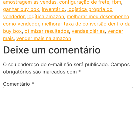
amostragem as vendas
,
configuração de frete
,
fbm
,
ganhar buy box
,
inventário
,
logística própria do
vendedor
,
logítica amazon
,
melhorar meu desempenho
como vendedor
,
melhorar taxa de conversão dentro da
buy box
,
otimizar resultados
,
vendas diárias
,
vender
mais
,
vender mais na amazon
Deixe um comentário
O seu endereço de e-mail não será publicado.
Campos
obrigatórios são marcados com
*
Comentário
*