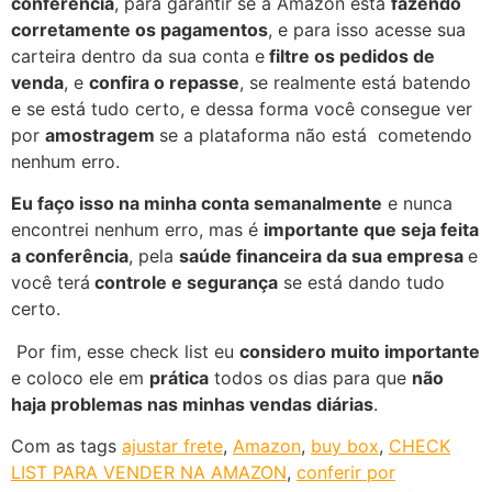
conferência
, para garantir se a Amazon está
fazendo
corretamente os pagamentos
, e para isso acesse sua
carteira dentro da sua conta e
filtre os pedidos de
venda
, e
confira o repasse
, se realmente está batendo
e se está tudo certo, e dessa forma você consegue ver
por
amostragem
se a plataforma não está cometendo
nenhum erro.
Eu faço isso na minha conta semanalmente
e nunca
encontrei nenhum erro, mas é
importante que seja feita
a conferência
, pela
saúde financeira da sua empresa
e
você terá
controle e segurança
se está dando tudo
certo.
Por fim, esse check list eu
considero muito importante
e coloco ele em
prática
todos os dias para que
não
haja problemas nas minhas vendas diárias
.
Com as tags
ajustar frete
,
Amazon
,
buy box
,
CHECK
LIST PARA VENDER NA AMAZON
,
conferir por