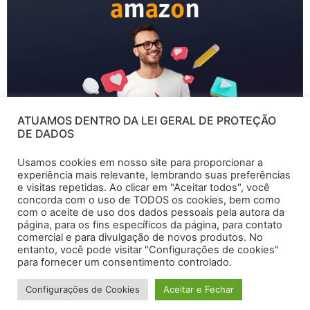
ATUAMOS DENTRO DA LEI GERAL DE PROTEÇÃO
DE DADOS
Usamos cookies em nosso site para proporcionar a
experiência mais relevante, lembrando suas preferências
e visitas repetidas. Ao clicar em "Aceitar todos", você
concorda com o uso de TODOS os cookies, bem como
com o aceite de uso dos dados pessoais pela autora da
Te oriento a colocar em prática, esses passos que
página, para os fins específicos da página, para contato
coloquei neste check list para otimizar os seus
comercial e para divulgação de novos produtos. No
resultados e desmpenho na Amazon.
entanto, você pode visitar "Configurações de cookies"
para fornecer um consentimento controlado.
Treinamento Do Zero ao Avançado
Configurações de Cookies
Aceitar e Fechar
Todos os direitos reservados