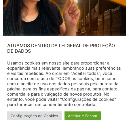
ATUAMOS DENTRO DA LEI GERAL DE PROTEÇÃO
DE DADOS
Assista o vídeo abaixo ou prossiga com a leitura em
nosso conteúdo: O tão aguardado Prime Day 2023 será
Usamos cookies em nosso site para proporcionar a
nos dias 11 e 12 de julho, e é neste artigo que quero
experiência mais relevante, lembrando suas preferências
e visitas repetidas. Ao clicar em "Aceitar todos", você
compartilhar estratégias valiosas para que você possa
concorda com o uso de TODOS os cookies, bem como
obter um ótimo faturamento nesse dia especial. Afinal,
com o aceite de uso dos dados pessoais pela autora da
nada supera a oportunidade de lucrar e ter […]
página, para os fins específicos da página, para contato
comercial e para divulgação de novos produtos. No
entanto, você pode visitar "Configurações de cookies"
Treinamento Do Zero ao Avançado
para fornecer um consentimento controlado.
Todos os direitos reservados
Configurações de Cookies
Aceitar e Fechar