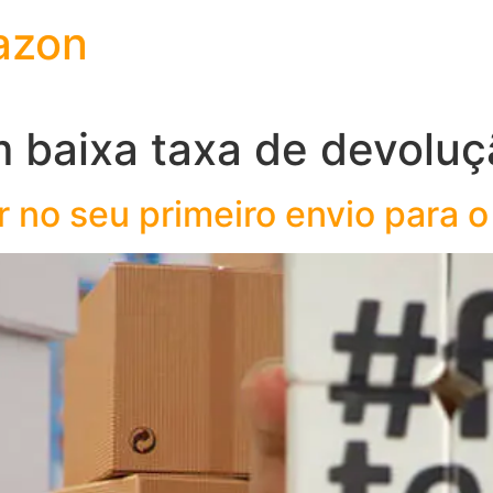
azon
 baixa taxa de devoluç
r no seu primeiro envio para