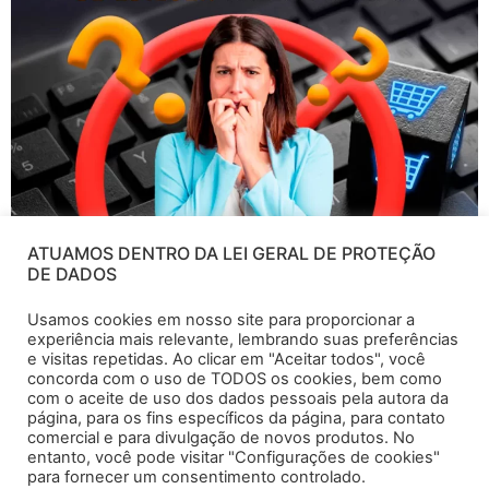
ATUAMOS DENTRO DA LEI GERAL DE PROTEÇÃO
DE DADOS
Você já ouviu alguns relatos de vendedores da Amazon
Usamos cookies em nosso site para proporcionar a
que tiveram suas contas suspensas? Isso realmente
experiência mais relevante, lembrando suas preferências
pode acontecer e nesse artigo eu te conto 6 práticas
e visitas repetidas. Ao clicar em "Aceitar todos", você
que levam uma conta a ser suspensa permanentemente
concorda com o uso de TODOS os cookies, bem como
com o aceite de uso dos dados pessoais pela autora da
da plataforma.
O primeiro ponto que pode fazer
página, para os fins específicos da página, para contato
você bloquear ou suspender sua conta, é vender
comercial e para divulgação de novos produtos. No
produtos que estiverem com marca […]
entanto, você pode visitar "Configurações de cookies"
para fornecer um consentimento controlado.