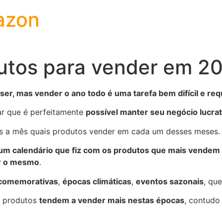
azon
utos para vender em 2
 ser, mas vender o ano todo é uma tarefa bem difícil e re
ar que é perfeitamente
possível manter seu negócio lucrat
ês a mês quais produtos vender em cada um desses meses.
 um calendário que fiz com os produtos que mais vendem
er o mesmo
.
 comemorativas
,
épocas climáticas
,
eventos sazonais
, qu
s produtos
tendem a vender mais nestas épocas
, contud