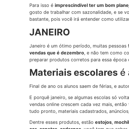
Para isso é
imprescindível ter um bom plan
gosto de trabalhar com sazonalidade, e se v
bastante, pois você irá entender como utili
JANEIRO
Janeiro é um ótimo período, muitas pessoas
vendas que é dezembro
, e não tem como co
preparar produtos corretos para essa época 
Materiais escolares
é 
Final de ano os alunos saem de férias, e aut
E porquê janeiro, se algumas escolas só volt
vendas online crescem cada vez mais, então 
tudo pronto, materiais cadastrados, anúncios
Dentre esses produtos, estão
estojos
,
mochil
cor
,
canetas
,
cadernos
, você tem que saber