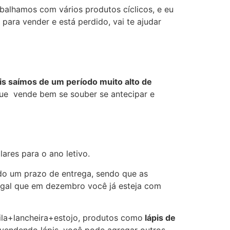
balhamos com vários produtos cíclicos, e eu
ara vender e está perdido, vai te ajudar
is saímos de um período muito alto de
ue vende bem se souber se antecipar e
ares para o ano letivo.
odo um prazo de entrega, sendo que as
legal que em dezembro você já esteja com
la+lancheira+estojo, produtos como
lápis de
 vendendo lápis, você pode agregar outros