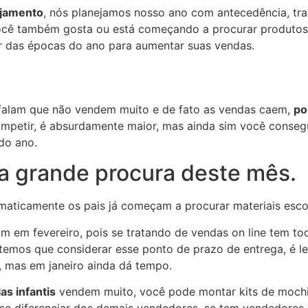
ejamento
, nós planejamos nosso ano com antecedência, tra
ocê também gosta ou está começando a procurar produtos p
zar das épocas do ano para aumentar suas vendas.
 falam que não vendem muito e de fato as vendas caem,
po
mpetir, é absurdamente maior, mas ainda sim você conseg
do ano.
a grande procura deste mês.
omaticamente os pais já começam a procurar materiais escol
am em fevereiro, pois se tratando de vendas on line tem t
temos que considerar esse ponto de prazo de entrega, é 
, mas em janeiro ainda dá tempo.
as infantis
vendem muito, você pode montar kits de mochi
 se diferenciar dos demais vendedores, se tem vendedores