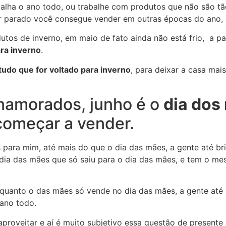
balha o ano todo, ou trabalhe com produtos que não são t
 parado você consegue vender em outras épocas do ano, e
s de inverno, em maio de fato ainda não está frio, a par
ra inverno
.
tudo que for voltado para inverno
, para deixar a casa mai
 namorados, junho é o
dia dos
começar a vender.
para mim, até mais do que o dia das mães, a gente até br
ia das mães que só saiu para o dia das mães, e tem o m
quanto o das mães só vende no dia das mães, a gente até 
ano todo.
proveitar e aí é muito subjetivo essa questão de presente