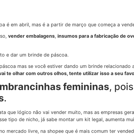
coa é em abril, mas é a partir de março que começa a vende
sso,
vender embalagens
,
insumos para a fabricação de ov
o e dar um brinde de páscoa.
páscoa mas se você estiver dando um brinde relacionado a
vai te olhar com outros olhos, tente utilizar isso a seu favo
embrancinhas femininas
, po
s
.
data que lógico não vai vender muito, mas as empresas ge
se tipo de nicho, já sabe montar um kit legal, aumenta mu
 no mercado livre, na shopee que é mais comum ter vended