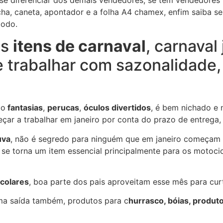
ha, caneta, apontador e a folha A4 chamex, enfim saiba se 
todo.
os
itens de carnaval
, carnaval
e trabalhar com sazonalidade,
ão
fantasias
,
perucas
,
óculos divertidos
, é bem nichado e
ar a trabalhar em janeiro por conta do prazo de entrega,
uva
, não é segredo para ninguém que em janeiro começam 
, se torna um item essencial principalmente para os motoci
scolares
, boa parte dos pais aproveitam esse mês para curt
ma saída também, produtos para c
hurrasco, bóias, produto