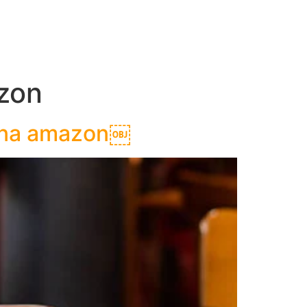
azon
r na amazon￼