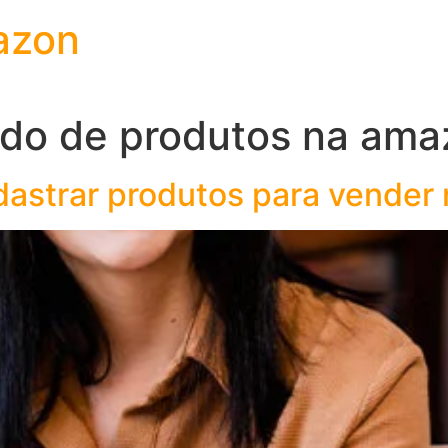
azon
ido de produtos na am
dastrar produtos para vende